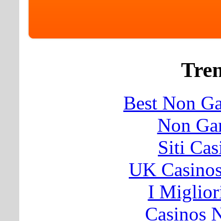
Tre
Best Non G
Non Ga
Siti Ca
UK Casino
I Miglior
Casinos 