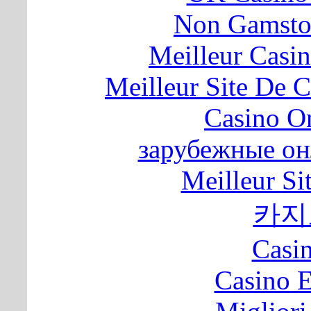
Non Gamsto
Meilleur Casi
Meilleur Site De 
Casino O
зарубежные он
Meilleur Si
카지
Casi
Casino E