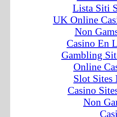
Lista Sit
UK Online Cas
Non Gams
Casino En L
Gambling Si
Online Ca
Slot Site
Casino Sit
Non Ga
Cas