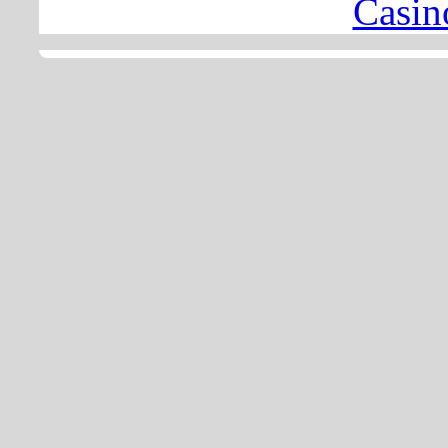
Casin