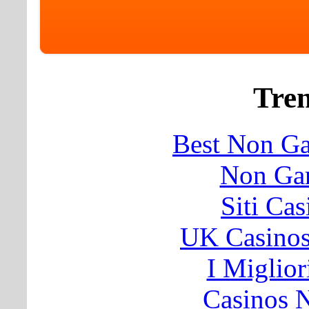
Tre
Best Non G
Non Ga
Siti Ca
UK Casino
I Miglior
Casinos 