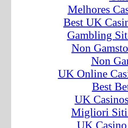
Melhores Cas
Best UK Casi
Gambling Si
Non Gamsto
Non Ga
UK Online Cas
Best Be
UK Casino
Migliori Si
UK Casino