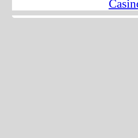
Casin